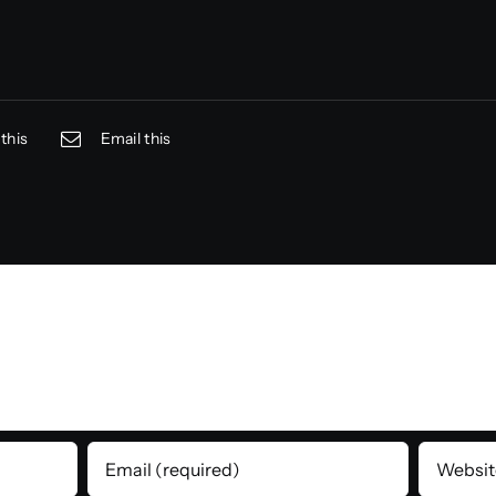
this
Email this