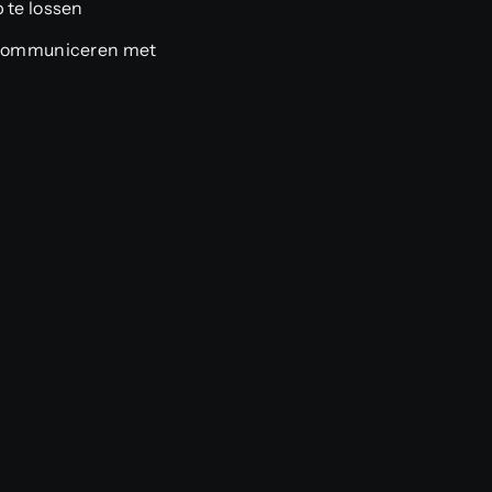
 te lossen
 communiceren met
n