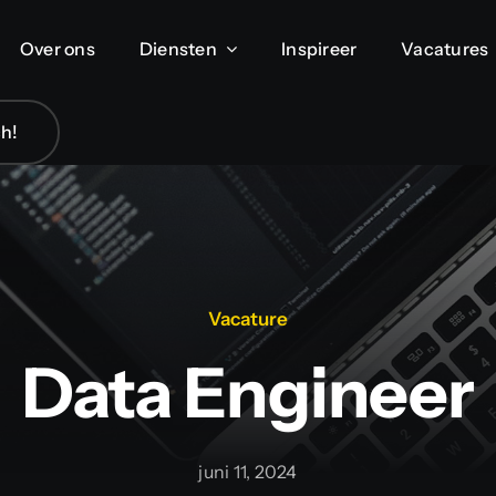
Over ons
Over ons
Diensten
Diensten
Inspireer
Inspireer
Vacatures
Vacatures
ch!
ch!
Vacature
Data Engineer
juni 11, 2024